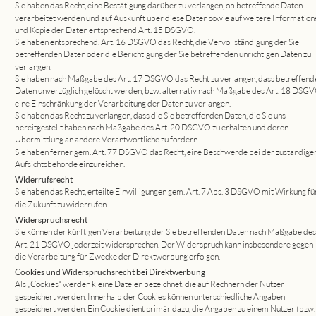
Sie haben das Recht, eine Bestätigung darüber zu verlangen, ob betreffende Daten 
verarbeitet werden und auf Auskunft über diese Daten sowie auf weitere Information
und Kopie der Daten entsprechend Art. 15 DSGVO.
Sie haben entsprechend. Art. 16 DSGVO das Recht, die Vervollständigung der Sie 
betreffenden Daten oder die Berichtigung der Sie betreffenden unrichtigen Daten zu 
verlangen.
Sie haben nach Maßgabe des Art. 17 DSGVO das Recht zu verlangen, dass betreffend
Daten unverzüglich gelöscht werden, bzw. alternativ nach Maßgabe des Art. 18 DSGV
eine Einschränkung der Verarbeitung der Daten zu verlangen.
Sie haben das Recht zu verlangen, dass die Sie betreffenden Daten, die Sie uns 
bereitgestellt haben nach Maßgabe des Art. 20 DSGVO zu erhalten und deren 
Übermittlung an andere Verantwortliche zu fordern.
Sie haben ferner gem. Art. 77 DSGVO das Recht, eine Beschwerde bei der zuständigen
Aufsichtsbehörde einzureichen.
Widerrufsrecht
Sie haben das Recht, erteilte Einwilligungen gem. Art. 7 Abs. 3 DSGVO mit Wirkung für
die Zukunft zu widerrufen.
Widerspruchsrecht
Sie können der künftigen Verarbeitung der Sie betreffenden Daten nach Maßgabe des
Art. 21 DSGVO jederzeit widersprechen. Der Widerspruch kann insbesondere gegen 
die Verarbeitung für Zwecke der Direktwerbung erfolgen.
Cookies und Widerspruchsrecht bei Direktwerbung
Als „Cookies“ werden kleine Dateien bezeichnet, die auf Rechnern der Nutzer 
gespeichert werden. Innerhalb der Cookies können unterschiedliche Angaben 
gespeichert werden. Ein Cookie dient primär dazu, die Angaben zu einem Nutzer (bzw.