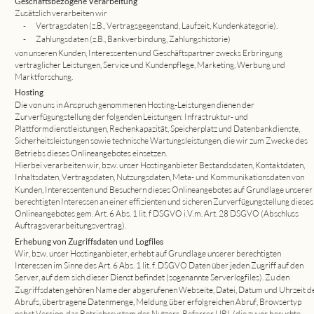
Geschäftsbezogene Verarbeitung
Zusätzlich verarbeiten wir
-
Vertragsdaten (z.B., Vertragsgegenstand, Laufzeit, Kundenkategorie).
-
Zahlungsdaten (z.B., Bankverbindung, Zahlungshistorie)
von unseren Kunden, Interessenten und Geschäftspartner zwecks Erbringung 
vertraglicher Leistungen, Service und Kundenpflege, Marketing, Werbung und 
Marktforschung.
Hosting
Die von uns in Anspruch genommenen Hosting-Leistungen dienen der 
Zurverfügungstellung der folgenden Leistungen: Infrastruktur- und 
Plattformdienstleistungen, Rechenkapazität, Speicherplatz und Datenbankdienste, 
Sicherheitsleistungen sowie technische Wartungsleistungen, die wir zum Zwecke des 
Betriebs dieses Onlineangebotes einsetzen. 
Hierbei verarbeiten wir, bzw. unser Hostinganbieter Bestandsdaten, Kontaktdaten, 
Inhaltsdaten, Vertragsdaten, Nutzungsdaten, Meta- und Kommunikationsdaten von 
Kunden, Interessenten und Besuchern dieses Onlineangebotes auf Grundlage unserer 
berechtigten Interessen an einer effizienten und sicheren Zurverfügungstellung dieses
Onlineangebotes gem. Art. 6 Abs. 1 lit. f DSGVO i.V.m. Art. 28 DSGVO (Abschluss 
Auftragsverarbeitungsvertrag).
Erhebung von Zugriffsdaten und Logfiles
Wir, bzw. unser Hostinganbieter, erhebt auf Grundlage unserer berechtigten 
Interessen im Sinne des Art. 6 Abs. 1 lit. f. DSGVO Daten über jeden Zugriff auf den 
Server, auf dem sich dieser Dienst befindet (sogenannte Serverlogfiles). Zu den 
Zugriffsdaten gehören Name der abgerufenen Webseite, Datei, Datum und Uhrzeit de
Abrufs, übertragene Datenmenge, Meldung über erfolgreichen Abruf, Browsertyp 
nebst Version, das Betriebssystem des Nutzers, Referrer URL (die zuvor besuchte 