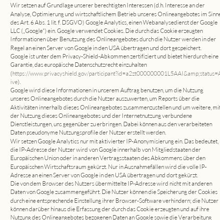
Wir setzen auf Grundlage unserer berechtigten Interessen (d.h. Interesse an der 
Analyse, Optimierung und wirtschaftlichem Betrieb unseres Onlineangebotes im Sinne
des Art. 6 Abs. 1 lit. f. DSGVO) Google Analytics, einen Webanalysedienst der Google 
LLC („Google“) ein. Google verwendet Cookies. Die durch das Cookie erzeugten 
Informationen über Benutzung des Onlineangebotes durch die Nutzer werden in der 
Regel an einen Server von Google in den USA übertragen und dort gespeichert.
Google ist unter dem Privacy-Shield-Abkommen zertifiziert und bietet hierdurch eine 
Garantie, das europäische Datenschutzrecht einzuhalten 
(
https://www.privacyshield.gov/participant?id=a2zt000000001L5AAI&amp;status=
ive
).
Google wird diese Informationen in unserem Auftrag benutzen, um die Nutzung 
unseres Onlineangebotes durch die Nutzer auszuwerten, um Reports über die 
Aktivitäten innerhalb dieses Onlineangebotes zusammenzustellen und um weitere, mit
der Nutzung dieses Onlineangebotes und der Internetnutzung verbundene 
Dienstleistungen, uns gegenüber zu erbringen. Dabei können aus den verarbeiteten 
Daten pseudonyme Nutzungsprofile der Nutzer erstellt werden.
Wir setzen Google Analytics nur mit aktivierter IP-Anonymisierung ein. Das bedeutet, 
die IP-Adresse der Nutzer wird von Google innerhalb von Mitgliedstaaten der 
Europäischen Union oder in anderen Vertragsstaaten des Abkommens über den 
Europäischen Wirtschaftsraum gekürzt. Nur in Ausnahmefällen wird die volle IP-
Adresse an einen Server von Google in den USA übertragen und dort gekürzt.
Die von dem Browser des Nutzers übermittelte IP-Adresse wird nicht mit anderen 
Daten von Google zusammengeführt. Die Nutzer können die Speicherung der Cookies 
durch eine entsprechende Einstellung ihrer Browser-Software verhindern; die Nutzer 
können darüber hinaus die Erfassung der durch das Cookie erzeugten und auf ihre 
Nutzung des Onlineangebotes bezogenen Daten an Google sowie die Verarbeitung 