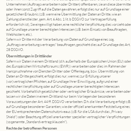
Unternehmen (Auftragsverarbeitern oder Dritten) offenbaren, sie an diese übermittel
oder ihnen sonst Zugriff auf die Daten gewähren, erfolgt dies nur auf Grundlage einer 
gesetzlichen Erlaubnis (z.B. wenn eine Übermittlung der Daten an Dritte, wie an 
Zahlungsdienstleister, gem. Art. 6 Abs. 1 lit. b DSGVO zur Vertragserfüllung 
erforderlich ist), Sie eingewilligt haben, eine rechtliche Verpflichtung dies vorsieht oder
auf Grundlage unserer berechtigten Interessen (z.B. beim Einsatz von Beauftragten, 
Webhostern, etc.).
Sofern wir Dritte mit der Verarbeitung von Daten auf Grundlage eines sog. 
„Auftragsverarbeitungsvertrages“ beauftragen, geschieht dies auf Grundlage des Art. 
28 DSGVO.
Übermittlungen in Drittländer
Sofern wir Daten in einem Drittland (d.h. außerhalb der Europäischen Union (EU) oder
des Europäischen Wirtschaftsraums (EWR)) verarbeiten oder dies im Rahmen der 
Inanspruchnahme von Diensten Dritter oder Offenlegung, bzw. Übermittlung von 
Daten an Dritte geschieht, erfolgt dies nur, wenn es zur Erfüllung unserer 
(vor)vertraglichen Pflichten, auf Grundlage Ihrer Einwilligung, aufgrund einer 
rechtlichen Verpflichtung oder auf Grundlage unserer berechtigten Interessen 
geschieht. Vorbehaltlich gesetzlicher oder vertraglicher Erlaubnisse, verarbeiten oder
lassen wir die Daten in einem Drittland nur beim Vorliegen der besonderen 
Voraussetzungen der Art. 44 ff. DSGVO verarbeiten. D.h. die Verarbeitung erfolgt z.B.
auf Grundlage besonderer Garantien, wie der offiziell anerkannten Feststellung eines 
der EU entsprechenden Datenschutzniveaus (z.B. für die USA durch das „Privacy 
Shield“) oder Beachtung offiziell anerkannter spezieller vertraglicher Verpflichtungen 
(so genannte „Standardvertragsklauseln“).
Rechte der betroffenen Personen