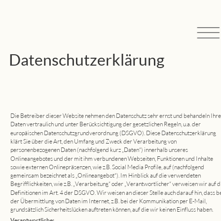
Datenschutzerklärung
Die Betreiber dieser Website nehmen den Datenschutz sehr ernst und behandeln Ihre
Daten vertraulich und unter Berücksichtigung der gesetzlichen Regeln, u.a. der 
europäischen Datenschutzgrundverordnung (DSGVO). Diese Datenschutzerklärung 
klärt Sie über die Art, den Umfang und Zweck der Verarbeitung von 
personenbezogenen Daten (nachfolgend kurz „Daten“) innerhalb unseres 
Onlineangebotes und der mit ihm verbundenen Webseiten, Funktionen und Inhalte 
sowie externen Onlinepräsenzen, wie z.B. Social Media Profile, auf (nachfolgend 
gemeinsam bezeichnet als „Onlineangebot“). Im Hinblick auf die verwendeten 
Begrifflichkeiten, wie z.B. „Verarbeitung“ oder „Verantwortlicher“ verweisen wir auf d
Definitionen im Art. 4 der DSGVO. Wir weisen an dieser Stelle auch darauf hin, dass be
der Übermittlung von Daten im Internet, z.B. bei der Kommunikation per E-Mail, 
grundsätzlich Sicherheitslücken auftreten können, auf die wir keinen Einfluss haben.
Verantwortliche: