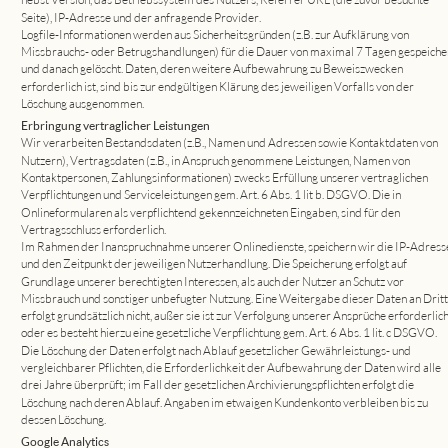
Seite), IP-Adresse und der anfragende Provider.
Logfile-Informationen werden aus Sicherheitsgründen (z.B. zur Aufklärung von 
Missbrauchs- oder Betrugshandlungen) für die Dauer von maximal 7 Tagen gespeicher
und danach gelöscht. Daten, deren weitere Aufbewahrung zu Beweiszwecken 
erforderlich ist, sind bis zur endgültigen Klärung des jeweiligen Vorfalls von der 
Löschung ausgenommen.
Erbringung vertraglicher Leistungen
Wir verarbeiten Bestandsdaten (z.B., Namen und Adressen sowie Kontaktdaten von 
Nutzern), Vertragsdaten (z.B., in Anspruch genommene Leistungen, Namen von 
Kontaktpersonen, Zahlungsinformationen) zwecks Erfüllung unserer vertraglichen 
Verpflichtungen und Serviceleistungen gem. Art. 6 Abs. 1 lit b. DSGVO. Die in 
Onlineformularen als verpflichtend gekennzeichneten Eingaben, sind für den 
Vertragsschluss erforderlich.
Im Rahmen der Inanspruchnahme unserer Onlinedienste, speichern wir die IP-Adress
und den Zeitpunkt der jeweiligen Nutzerhandlung. Die Speicherung erfolgt auf 
Grundlage unserer berechtigten Interessen, als auch der Nutzer an Schutz vor 
Missbrauch und sonstiger unbefugter Nutzung. Eine Weitergabe dieser Daten an Dritt
erfolgt grundsätzlich nicht, außer sie ist zur Verfolgung unserer Ansprüche erforderlich
oder es besteht hierzu eine gesetzliche Verpflichtung gem. Art. 6 Abs. 1 lit. c DSGVO.
Die Löschung der Daten erfolgt nach Ablauf gesetzlicher Gewährleistungs- und 
vergleichbarer Pflichten, die Erforderlichkeit der Aufbewahrung der Daten wird alle 
drei Jahre überprüft; im Fall der gesetzlichen Archivierungspflichten erfolgt die 
Löschung nach deren Ablauf. Angaben im etwaigen Kundenkonto verbleiben bis zu 
dessen Löschung.
Google Analytics