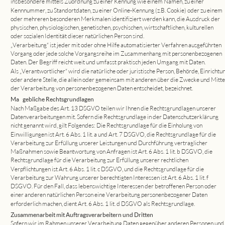
insbesondere mittels Zuordnung zu einer Kennung wie einem Namen, zu einer 
Kennnummer, zu Standortdaten, zu einer Online-Kennung (z.B. Cookie) oder zu einem 
oder mehreren besonderen Merkmalen identifiziert werden kann, die Ausdruck der 
physischen, physiologischen, genetischen, psychischen, wirtschaftlichen, kulturellen 
oder sozialen Identität dieser natürlichen Person sind.
„Verarbeitung“ ist jeder mit oder ohne Hilfe automatisierter Verfahren ausgeführten 
Vorgang oder jede solche Vorgangsreihe im Zusammenhang mit personenbezogenen 
Daten. Der Begriff reicht weit und umfasst praktisch jeden Umgang mit Daten.
Als „Verantwortlicher“ wird die natürliche oder juristische Person, Behörde, Einrichtun
oder andere Stelle, die allein oder gemeinsam mit anderen über die Zwecke und Mittel
der Verarbeitung von personenbezogenen Daten entscheidet, bezeichnet.
Maßgebliche Rechtsgrundlagen
Nach Maßgabe des Art. 13 DSGVO teilen wir Ihnen die Rechtsgrundlagen unserer 
Datenverarbeitungen mit. Sofern die Rechtsgrundlage in der Datenschutzerklärung 
nicht genannt wird, gilt Folgendes: Die Rechtsgrundlage für die Einholung von 
Einwilligungen ist Art. 6 Abs. 1 lit. a und Art. 7 DSGVO, die Rechtsgrundlage für die 
Verarbeitung zur Erfüllung unserer Leistungen und Durchführung vertraglicher 
Maßnahmen sowie Beantwortung von Anfragen ist Art. 6 Abs. 1 lit. b DSGVO, die 
Rechtsgrundlage für die Verarbeitung zur Erfüllung unserer rechtlichen 
Verpflichtungen ist Art. 6 Abs. 1 lit. c DSGVO, und die Rechtsgrundlage für die 
Verarbeitung zur Wahrung unserer berechtigten Interessen ist Art. 6 Abs. 1 lit. f 
DSGVO. Für den Fall, dass lebenswichtige Interessen der betroffenen Person oder 
einer anderen natürlichen Person eine Verarbeitung personenbezogener Daten 
erforderlich machen, dient Art. 6 Abs. 1 lit. d DSGVO als Rechtsgrundlage.
Zusammenarbeit mit Auftragsverarbeitern und Dritten
Sofern wir im Rahmen unserer Verarbeitung Daten gegenüber anderen Personen und 