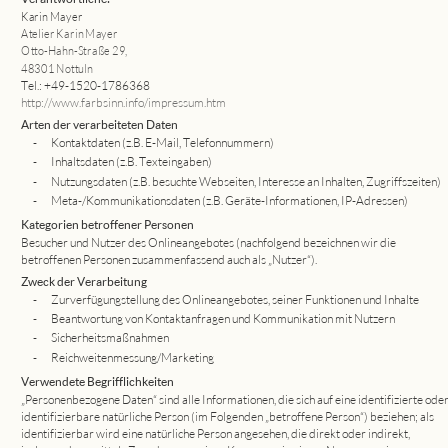
Karin Mayer
Atelier Karin Mayer
Otto-Hahn-Straße 29, 
48301 Nottuln
Tel.: +49-1520-1786368
http://www.farbsinn.info/impressum.htm
Arten der verarbeiteten Daten
-
Kontaktdaten (z.B. E-Mail, Telefonnummern)
-
Inhaltsdaten (z.B. Texteingaben)
-
Nutzungsdaten (z.B. besuchte Webseiten, Interesse an Inhalten, Zugriffszeiten)
-
Meta-/Kommunikationsdaten (z.B. Geräte-Informationen, IP-Adressen)
Kategorien betroffener Personen
Besucher und Nutzer des Onlineangebotes (nachfolgend bezeichnen wir die 
betroffenen Personen zusammenfassend auch als „Nutzer“).
Zweck der Verarbeitung
-
Zurverfügungstellung des Onlineangebotes, seiner Funktionen und Inhalte
-
Beantwortung von Kontaktanfragen und Kommunikation mit Nutzern
-
Sicherheitsmaßnahmen
-
Reichweitenmessung/Marketing
Verwendete Begrifflichkeiten 
„Personenbezogene Daten“ sind alle Informationen, die sich auf eine identifizierte oder
identifizierbare natürliche Person (im Folgenden „betroffene Person“) beziehen; als 
identifizierbar wird eine natürliche Person angesehen, die direkt oder indirekt, 