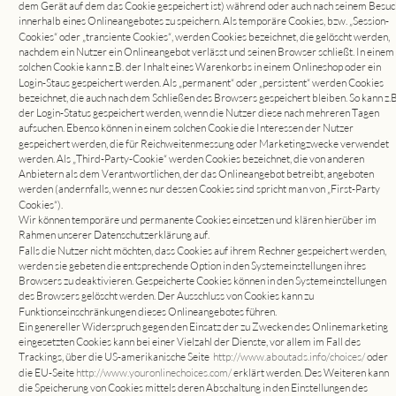
dem Gerät auf dem das Cookie gespeichert ist) während oder auch nach seinem Besuc
innerhalb eines Onlineangebotes zu speichern. Als temporäre Cookies, bzw. „Session-
Cookies“ oder „transiente Cookies“, werden Cookies bezeichnet, die gelöscht werden, 
nachdem ein Nutzer ein Onlineangebot verlässt und seinen Browser schließt. In einem 
solchen Cookie kann z.B. der Inhalt eines Warenkorbs in einem Onlineshop oder ein 
Login-Staus gespeichert werden. Als „permanent“ oder „persistent“ werden Cookies 
bezeichnet, die auch nach dem Schließen des Browsers gespeichert bleiben. So kann z.B
der Login-Status gespeichert werden, wenn die Nutzer diese nach mehreren Tagen 
aufsuchen. Ebenso können in einem solchen Cookie die Interessen der Nutzer 
gespeichert werden, die für Reichweitenmessung oder Marketingzwecke verwendet 
werden. Als „Third-Party-Cookie“ werden Cookies bezeichnet, die von anderen 
Anbietern als dem Verantwortlichen, der das Onlineangebot betreibt, angeboten 
werden (andernfalls, wenn es nur dessen Cookies sind spricht man von „First-Party 
Cookies“).
Wir können temporäre und permanente Cookies einsetzen und klären hierüber im 
Rahmen unserer Datenschutzerklärung auf.
Falls die Nutzer nicht möchten, dass Cookies auf ihrem Rechner gespeichert werden, 
werden sie gebeten die entsprechende Option in den Systemeinstellungen ihres 
Browsers zu deaktivieren. Gespeicherte Cookies können in den Systemeinstellungen 
des Browsers gelöscht werden. Der Ausschluss von Cookies kann zu 
Funktionseinschränkungen dieses Onlineangebotes führen.
Ein genereller Widerspruch gegen den Einsatz der zu Zwecken des Onlinemarketing 
eingesetzten Cookies kann bei einer Vielzahl der Dienste, vor allem im Fall des 
Trackings, über die US-amerikanische Seite  
http://www.aboutads.info/choices/
 oder 
die EU-Seite 
http://www.youronlinechoices.com/
 erklärt werden. Des Weiteren kann 
die Speicherung von Cookies mittels deren Abschaltung in den Einstellungen des 