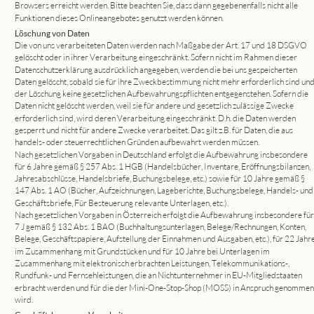
Browsers erreicht werden. Bitte beachten Sie, dass dann gegebenenfalls nicht alle 
Funktionen dieses Onlineangebotes genutzt werden können.
Löschung von Daten
Die von uns verarbeiteten Daten werden nach Maßgabe der Art. 17 und 18 DSGVO 
gelöscht oder in ihrer Verarbeitung eingeschränkt. Sofern nicht im Rahmen dieser 
Datenschutzerklärung ausdrücklich angegeben, werden die bei uns gespeicherten 
Daten gelöscht, sobald sie für ihre Zweckbestimmung nicht mehr erforderlich sind und
der Löschung keine gesetzlichen Aufbewahrungspflichten entgegenstehen. Sofern die 
Daten nicht gelöscht werden, weil sie für andere und gesetzlich zulässige Zwecke 
erforderlich sind, wird deren Verarbeitung eingeschränkt. D.h. die Daten werden 
gesperrt und nicht für andere Zwecke verarbeitet. Das gilt z.B. für Daten, die aus 
handels- oder steuerrechtlichen Gründen aufbewahrt werden müssen.
Nach gesetzlichen Vorgaben in Deutschland erfolgt die Aufbewahrung insbesondere 
für 6 Jahre gemäß § 257 Abs. 1 HGB (Handelsbücher, Inventare, Eröffnungsbilanzen, 
Jahresabschlüsse, Handelsbriefe, Buchungsbelege, etc.) sowie für 10 Jahre gemäß § 
147 Abs. 1 AO (Bücher, Aufzeichnungen, Lageberichte, Buchungsbelege, Handels- und
Geschäftsbriefe, Für Besteuerung relevante Unterlagen, etc.). 
Nach gesetzlichen Vorgaben in Österreich erfolgt die Aufbewahrung insbesondere für
7 J gemäß § 132 Abs. 1 BAO (Buchhaltungsunterlagen, Belege/Rechnungen, Konten, 
Belege, Geschäftspapiere, Aufstellung der Einnahmen und Ausgaben, etc.), für 22 Jahre
im Zusammenhang mit Grundstücken und für 10 Jahre bei Unterlagen im 
Zusammenhang mit elektronisch erbrachten Leistungen, Telekommunikations-, 
Rundfunk- und Fernsehleistungen, die an Nichtunternehmer in EU-Mitgliedstaaten 
erbracht werden und für die der Mini-One-Stop-Shop (MOSS) in Anspruch genommen
wird.