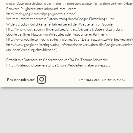
dieser Daten durch Google verhindern, indem sie das unter folgendem Link verfügbar
Browser-Plugin herunterladen und installieren: 
http://tools.google.com/dlpage/gaoptout?hl=de
" 
Weitere Informationen zur Datennutzung durch Google, Einstellungs- und 
Widerspruchsmöglichkeiten erfahren Sie auf den Webseiten von Google: 
https://www.google.com/intl/de/policies/privacy/partners
 („Datennutzung durch 
Google bei Ihrer Nutzung von Websites oder Apps unserer Partner“), 
http://www.google.com/policies/technologies/ads
 („Datennutzung zu Werbezwecken“),
http://www.google.de/settings/ads
 („Informationen verwalten, die Google verwendet, 
um Ihnen Werbung einzublenden“).
Erstellt mit Datenschutz-Generator.de von RA Dr. Thomas Schwenke 
(
https://datenschutz-generator.de
 ), vom Webseiteninhaber angepasst.
Besuche mich auf
DATENSCHUTZ
IMPRESSUM